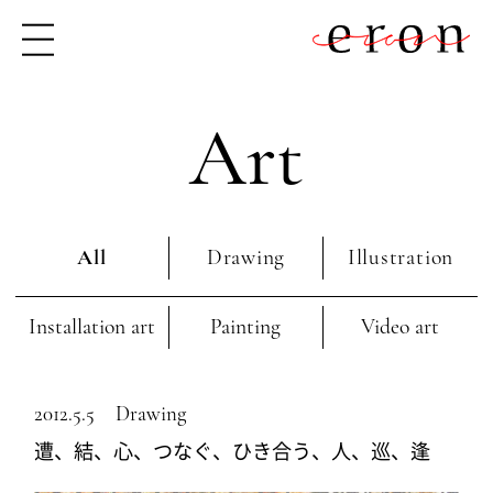
Art
All
Drawing
Illustration
Installation art
Painting
Video art
2012.5.5
Drawing
遭、結、心、つなぐ、ひき合う、人、巡、逢