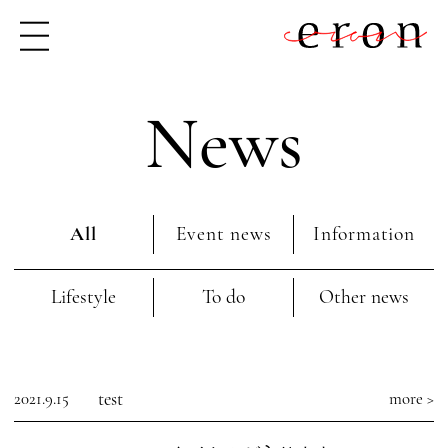
News
All
Event news
Information
Lifestyle
To do
Other news
2021.9.15
test
more >